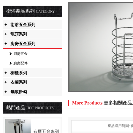
衛浴產品系列
CATEGORY
+
衛浴五金系列
+
龍頭系列
+
廚房五金系列
廚房五金
廚房配件
+
櫥櫃系列
+
衣櫥系列
+
無痕掛勾
More Products
更多相關產品
熱門產品
HOT PRODUCTS
產品適用範圍: 