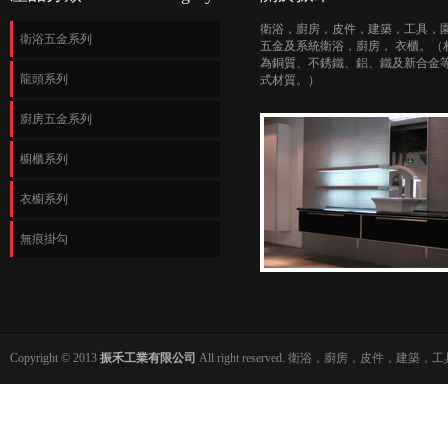
衛浴，廚房，皮件，建築，工具，
衛浴五金系列
五金及系統衛浴，廚房， 衣櫃。（
為銅質、不銹鐵、鋁、鐵及新合金
龍頭系列
式材質。）
廚房五金系列
櫥櫃系列
衣櫥系列
無痕掛勾
Copyright © 2013
振禾工業有限公司
All right reserved. 衛浴，廚房，皮件