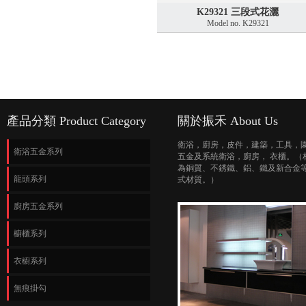
K29321 三段式花灑
Model no. K29321
產品分類 Product Category
關於振禾 About Us
衛浴，廚房，皮件，建築，工具，
衛浴五金系列
五金及系統衛浴，廚房， 衣櫃。（
為銅質、不銹鐵、鋁、鐵及新合金
龍頭系列
式材質。）
廚房五金系列
櫥櫃系列
衣櫥系列
無痕掛勾