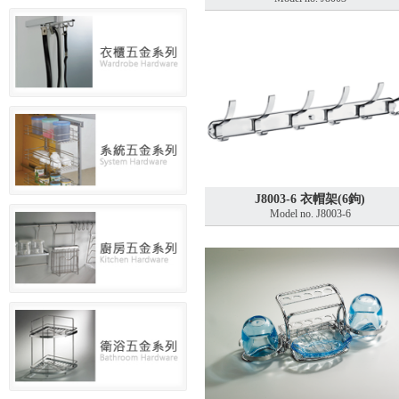
J8003-6 衣帽架(6鉤)
Model no. J8003-6