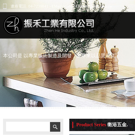
連絡電話: 04-7239841 - EMail jess66732000@yahoo.com.tw
本公司是 以專業技術製造及開發，多年來以品質優良
Product Series
衛浴五金.